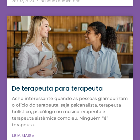
28/02/2023
Nenhum comentário
De terapeuta para terapeuta
Acho interessante quando as pessoas glamourizam
o ofício do terapeuta, seja psicanalista, terapeuta
holístico, psicólogo ou musicoterapeuta e
terapeuta sistêmica como eu. Ninguém “é”
terapeuta.
LEIA MAIS »